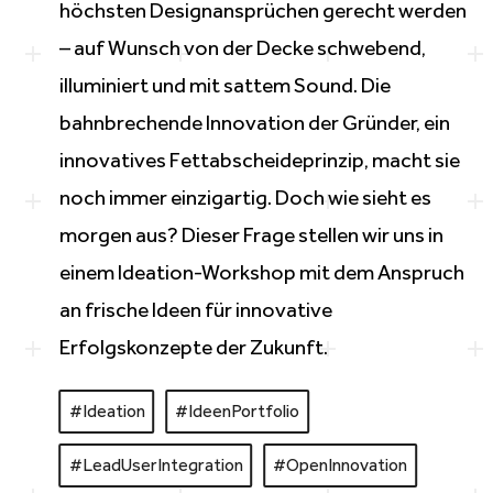
höchsten
Designansprüchen
gerecht werden
– auf Wunsch von der Decke schwebend,
illuminiert und mit sattem Sound. Die
bahnbrechende
Innovation der Gründer, ein
innovatives
Fettabscheideprinzip
, macht sie
noch immer einzigartig. Doch wie sieht es
morgen aus? Dieser Frage stellen wir uns in
einem Ideation-Workshop mit dem Anspruch
an frische Ideen für innovative
Erfolgskonzepte
der Zukunft.
#Ideation
#
IdeenPortfolio
#
LeadUserIntegration
#
OpenInnovation