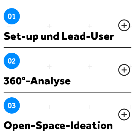
01
Set-up und Lead-User
02
360°-Analyse
03
Open-Space-Ideation