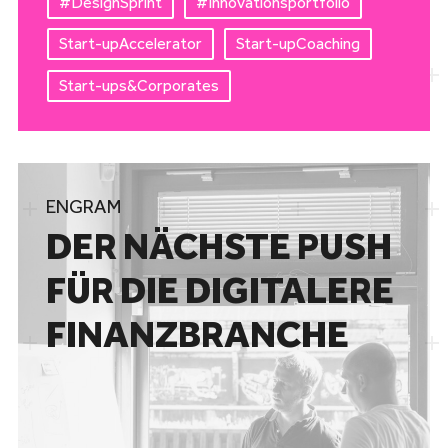
#DesignSprint
#
Innovationsportfolio
Start-
upAccelerator
Start-upCoaching
Start-ups&Corporates
ENGRAM
DER NÄCHSTE PUSH
FÜR DIE DIGITALERE
FINANZBRANCHE