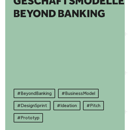
GESCHÄFTSMODELLE
BEYOND BANKING
#
BeyondBanking
#
BusinessModel
#DesignSprint
#Ideation
#Pitch
#Prototyp