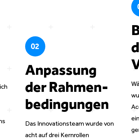
B
d
02
V
Anpassung
der Rahmen-
Wä
ich
wu
bedingungen
Ac
ei
ms
Das
Innovationsteam
wurde von
ge
acht auf drei Kernrollen