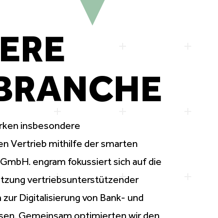
LERE
BRANCHE
tärken insbesondere
en Vertrieb mithilfe der smarten
mbH. engram fokussiert sich auf die
etzung
vertriebsunterstützender
n
zur
Digitalisierung
von Bank- und
sen
. Gemeinsam optimierten wir den