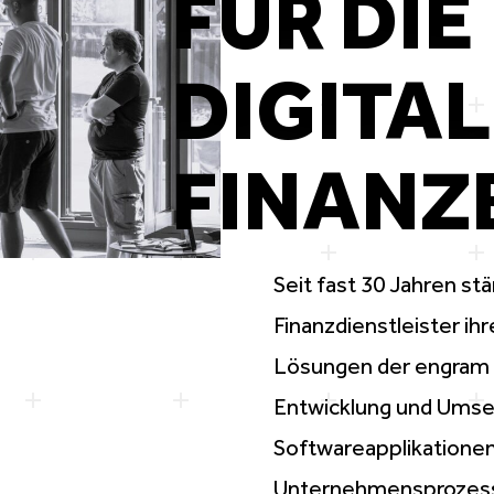
FÜR DIE
DIGITA
FINANZ
Seit fast 30 Jahren s
Finanzdienstleister
ihr
Lösungen der engram G
Entwicklung und Ums
Softwareapplikatione
Unternehmensprozes